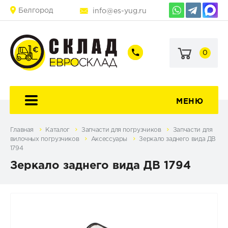
Белгород
info@es-yug.ru
0
+7
+7
(903)
(903)
463-
470-
60-
69-
92
79
МЕНЮ
Главная
Каталог
Запчасти для погрузчиков
Запчасти для
вилочных погрузчиков
Аксессуары
Зеркало заднего вида ДВ
1794
Зеркало заднего вида ДВ 1794