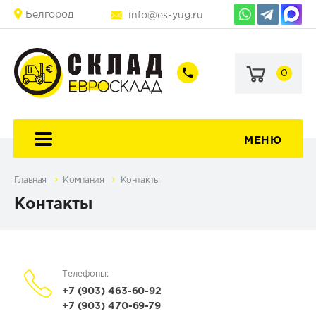
Белгород
info@es-yug.ru
0
+7
+7
(903)
(903)
463-
470-
60-
69-
92
79
МЕНЮ
Главная
Компания
Контакты
Контакты
Телефоны:
+7 (903) 463-60-92
+7 (903) 470-69-79