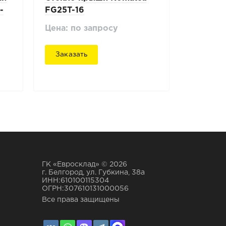
-
FG25T-16
Цена: по запросу
Заказать
ГК «Евросклад» © 2026
г. Белгород, ул. Губкина, 38а
ИНН:610100115304
ОГРН:307610131000056
Все права защищены