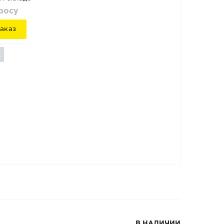
просу
аказ
В НАЛИЧИИ