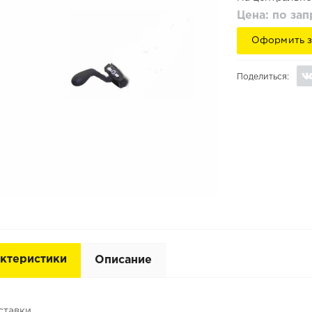
Цена: по за
Оформить з
Поделиться:
ктеристики
Описание
ставки