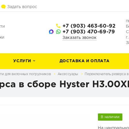
Задать вопрос
п
+7 (903) 463-60-92
сти
Б
+7 (903) 470-69-79
С
ки
г
Заказать звонок
3
УСЛУГИ
ДОСТАВКА И ОПЛАТА
ти для вилочных погрузчиков
Аксессуары
Переключатель реверса в
са в сборе Hyster H3.00
В наличии
На центрально