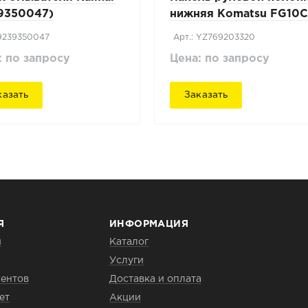
9350047)
нижняя Komatsu FG10C
17
 9239350047
Арт.: YZ769203320
: по запросу
Цена: по запросу
казать
Заказать
Я
ИНФОРМАЦИЯ
и
Каталог
Услуги
ентов
Доставка и оплата
ет
Акции