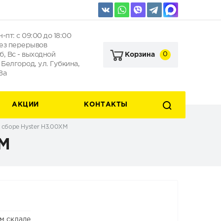
н-пт: с 09:00 до 18:00
ез перерывов
б, Вс - выходной
0
Корзина
. Белгород, ул. Губкина,
8а
АКЦИИ
КОНТАКТЫ
 сборе Hyster H3.00XM
XM
м складе