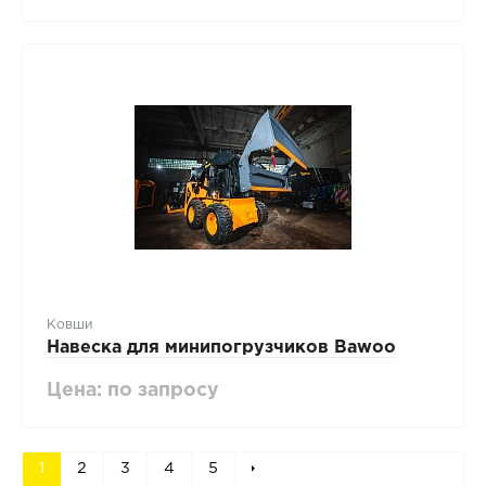
Ковши
Навеска для минипогрузчиков Bawoo
Цена: по запросу
1
2
3
4
5