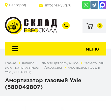
Белгород
info@es-yug.ru
0
+7
+7
(903)
(903)
463-
470-
60-
69-
92
79
МЕНЮ
Главная
Каталог
Запчасти для погрузчиков
Запчасти для
вилочных погрузчиков
Аксессуары
Амортизатор газовый
Yale (580049807)
Амортизатор газовый Yale
(580049807)