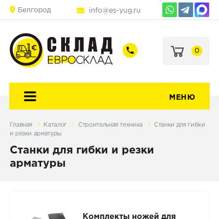
Белгород
info@es-yug.ru
0
+7
+7
(903)
(903)
463-
470-
60-
69-
92
79
МЕНЮ
Главная
Каталог
Строительная техника
Станки для гибки
и резки арматуры
Станки для гибки и резки
арматуры
Комплекты ножей для