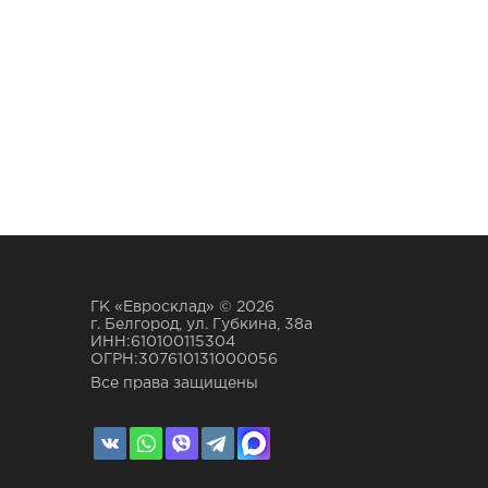
ГК «Евросклад» © 2026
г. Белгород, ул. Губкина, 38а
ИНН:610100115304
ОГРН:307610131000056
Все права защищены