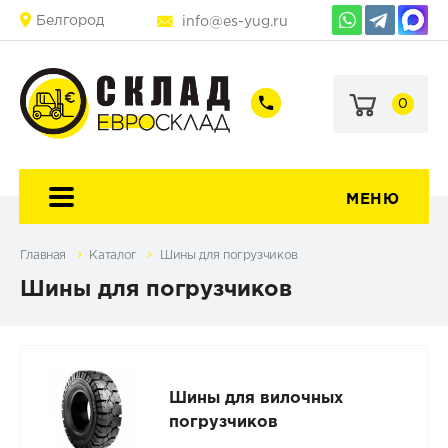
Белгород
info@es-yug.ru
0
+7
+7
(903)
(903)
463-
470-
60-
69-
92
79
МЕНЮ
Главная
Каталог
Шины для погрузчиков
Шины для погрузчиков
Шины для вилочных
погрузчиков