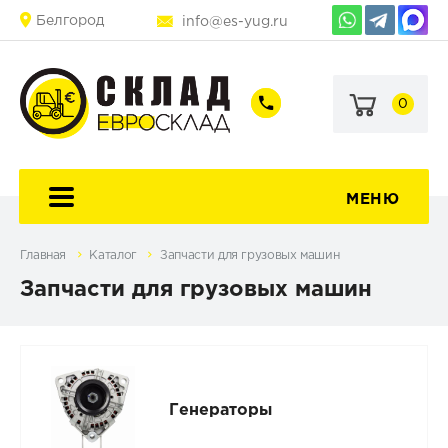
Белгород
info@es-yug.ru
0
+7
+7
(903)
(903)
463-
470-
60-
69-
92
79
МЕНЮ
Главная
Каталог
Запчасти для грузовых машин
Запчасти для грузовых машин
Генераторы