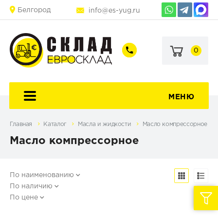
Белгород
info@es-yug.ru
0
+7
+7
(903)
(903)
463-
470-
60-
69-
92
79
МЕНЮ
Главная
Каталог
Масла и жидкости
Масло компрессорное
Масло компрессорное
По наименованию
По наличию
По цене