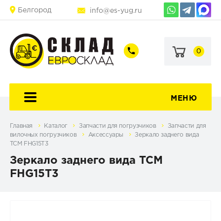
Белгород
info@es-yug.ru
0
+7
+7
(903)
(903)
463-
470-
60-
69-
92
79
МЕНЮ
Главная
Каталог
Запчасти для погрузчиков
Запчасти для
вилочных погрузчиков
Аксессуары
Зеркало заднего вида
TCM FHG15T3
Зеркало заднего вида TCM
FHG15T3