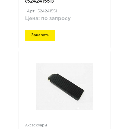
(524241551)
Арт.: 524241551
Цена: по запросу
Заказать
Аксессуары