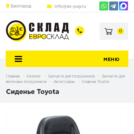
Белгород
info@es-yug.ru
0
+7
+7
(903)
(903)
463-
470-
60-
69-
92
79
МЕНЮ
Главная
Каталог
Запчасти для погрузчиков
Запчасти для
вилочных погрузчиков
Аксессуары
Сиденье Toyota
Сиденье Toyota