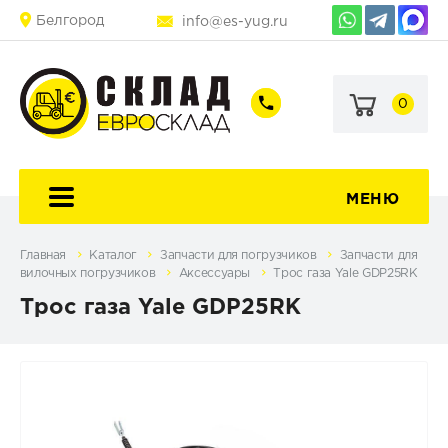
Белгород
info@es-yug.ru
0
+7
+7
(903)
(903)
463-
470-
60-
69-
92
79
МЕНЮ
Главная
Каталог
Запчасти для погрузчиков
Запчасти для
вилочных погрузчиков
Аксессуары
Трос газа Yale GDP25RK
Трос газа Yale GDP25RK