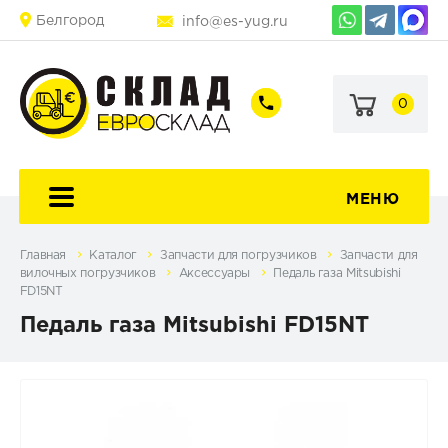
Белгород
info@es-yug.ru
0
+7
+7
(903)
(903)
463-
470-
60-
69-
92
79
МЕНЮ
Главная
Каталог
Запчасти для погрузчиков
Запчасти для
вилочных погрузчиков
Аксессуары
Педаль газа Mitsubishi
FD15NT
Педаль газа Mitsubishi FD15NT