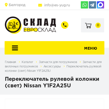
Белгород
info@es-yug.ru
0
+7
+7
(903)
(903)
463-
470-
60-
69-
92
79
МЕНЮ
Главная
Каталог
Запчасти для погрузчиков
Запчасти для
вилочных погрузчиков
Аксессуары
Переключатель рулевой
колонки (свет) Nissan Y1F2A25U
Переключатель рулевой колонки
(свет) Nissan Y1F2A25U