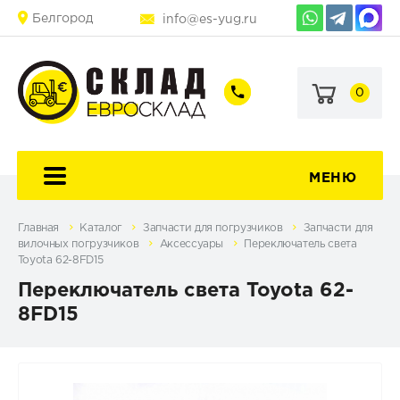
Белгород
info@es-yug.ru
0
+7
+7
(903)
(903)
463-
470-
60-
69-
92
79
МЕНЮ
Главная
Каталог
Запчасти для погрузчиков
Запчасти для
вилочных погрузчиков
Аксессуары
Переключатель света
Toyota 62-8FD15
Переключатель света Toyota 62-
8FD15