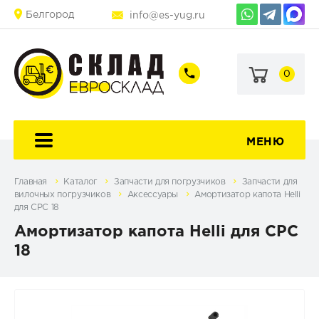
Белгород
info@es-yug.ru
0
+7
+7
(903)
(903)
463-
470-
60-
69-
92
79
МЕНЮ
Главная
Каталог
Запчасти для погрузчиков
Запчасти для
вилочных погрузчиков
Аксессуары
Амортизатор капота Нelli
для CPC 18
Амортизатор капота Нelli для CPC
18