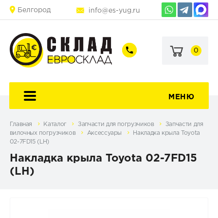
Белгород
info@es-yug.ru
0
+7
+7
(903)
(903)
463-
470-
60-
69-
92
79
МЕНЮ
Главная
Каталог
Запчасти для погрузчиков
Запчасти для
вилочных погрузчиков
Аксессуары
Накладка крыла Toyota
02-7FD15 (LH)
Накладка крыла Toyota 02-7FD15
(LH)