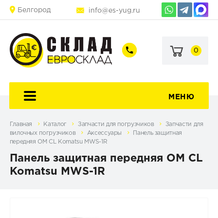
Белгород
info@es-yug.ru
0
+7
+7
(903)
(903)
463-
470-
60-
69-
92
79
МЕНЮ
Главная
Каталог
Запчасти для погрузчиков
Запчасти для
вилочных погрузчиков
Аксессуары
Панель защитная
передняя OM CL Komatsu MWS-1R
Панель защитная передняя OM CL
Komatsu MWS-1R