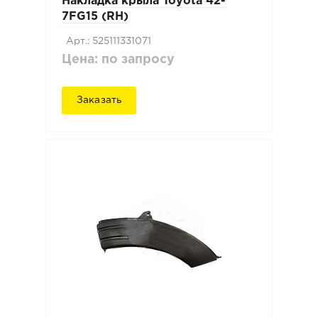
Накладка крыла Toyota 42-
7FG15 (RH)
Арт.: 525111331071
Цена: по запросу
Заказать