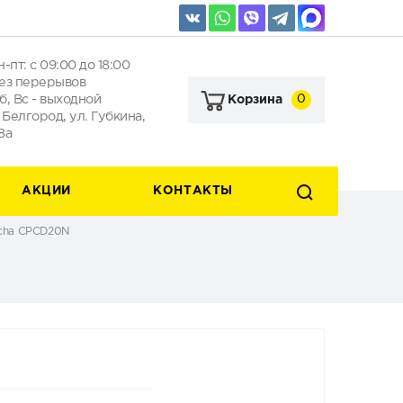
н-пт: с 09:00 до 18:00
ез перерывов
б, Вс - выходной
0
Корзина
. Белгород, ул. Губкина,
8а
АКЦИИ
КОНТАКТЫ
gcha CPCD20N