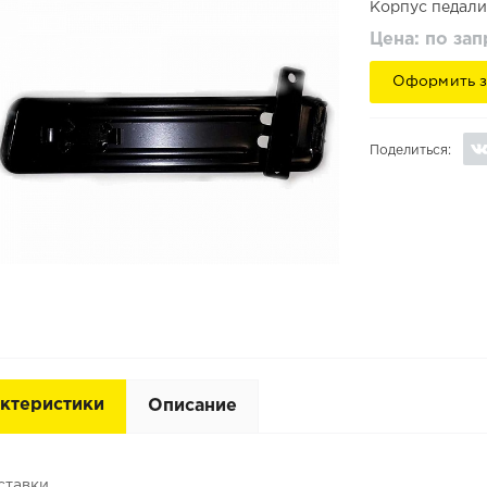
Корпус педали
Цена: по за
Оформить з
Поделиться:
ктеристики
Описание
ставки