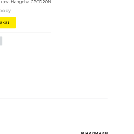
 газа Hangcha CPCD20N
просу
аказ
В НАЛИЧИИ