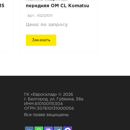
15
передняя OM CL Komatsu
MWS-1R
Арт.: 452121011
Цена: по запросу
Заказать
ГК «Евросклад» © 2026
г. Белгород, ул. Губкина, 38а
ИНН:610100115304
ОГРН:307610131000056
Все права защищены