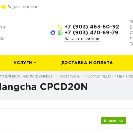
Задать вопрос
п
+7 (903) 463-60-92
сти
Б
+7 (903) 470-69-79
С
ки
г
Заказать звонок
3
УСЛУГИ
ДОСТАВКА И ОПЛАТА
ти для вилочных погрузчиков
Аксессуары
Корпус педали газа Han
 Hangcha CPCD20N
В наличии