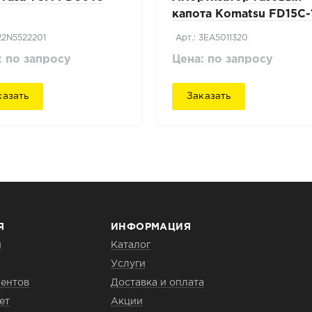
капота Komatsu FD15C-
 22N5522201
Арт.: 3EA5011320
: по запросу
Цена: по запросу
казать
Заказать
Я
ИНФОРМАЦИЯ
и
Каталог
Услуги
ентов
Доставка и оплата
ет
Акции