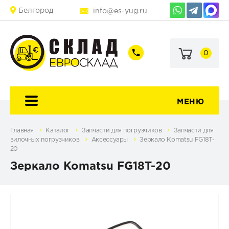
Белгород
info@es-yug.ru
0
+7
+7
(903)
(903)
463-
470-
60-
69-
92
79
МЕНЮ
Главная
Каталог
Запчасти для погрузчиков
Запчасти для
вилочных погрузчиков
Аксессуары
Зеркало Komatsu FG18T-
20
Зеркало Komatsu FG18T-20