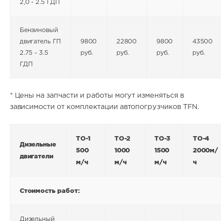
2,0 - 2.5 ГДП
Бензиновый
двигатель ГП
9800
22800
9800
43500
2.75 - 3.5
руб.
руб.
руб.
руб.
ГДП
* Цены на запчасти и работы могут изменяться в
зависимости от комплектации автопогрузчиков TFN.
ТО-1
ТО-2
ТО-3
ТО-4
Дизельные
500
1000
1500
2000м/
двигатели
м/ч
м/ч
м/ч
ч
Стоимость работ:
Дизельный