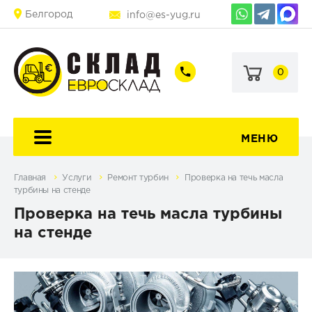
Белгород
info@es-yug.ru
0
+7
+7
(903)
(903)
463-
470-
60-
69-
92
79
МЕНЮ
Главная
Услуги
Ремонт турбин
Проверка на течь масла
турбины на стенде
Проверка на течь масла турбины
на стенде