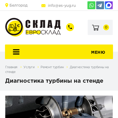
Белгород
info@es-yug.ru
0
+7
+7
(903)
(903)
463-
470-
60-
69-
92
79
МЕНЮ
Главная
Услуги
Ремонт турбин
Диагностика турбины на
стенде
Диагностика турбины на стенде