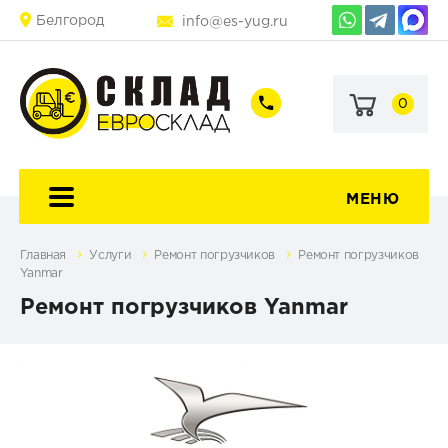
Белгород
info@es-yug.ru
0
+7
+7
(903)
(903)
463-
470-
60-
69-
92
79
МЕНЮ
Главная
Услуги
Ремонт погрузчиков
Ремонт погрузчиков
Yanmar
Ремонт погрузчиков Yanmar