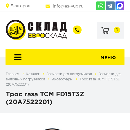
Белгород
info@es-yug.ru
0
+7
+7
(903)
(903)
463-
470-
60-
69-
92
79
МЕНЮ
Главная
Каталог
Запчасти для погрузчиков
Запчасти для
вилочных погрузчиков
Аксессуары
Трос газа TCM FD15T3Z
(20A7522201)
Трос газа TCM FD15T3Z
(20A7522201)