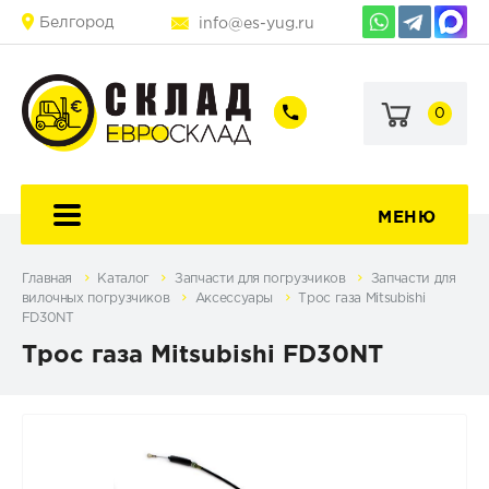
Белгород
info@es-yug.ru
0
+7
+7
(903)
(903)
463-
470-
60-
69-
92
79
МЕНЮ
Главная
Каталог
Запчасти для погрузчиков
Запчасти для
вилочных погрузчиков
Аксессуары
Трос газа Mitsubishi
FD30NT
Трос газа Mitsubishi FD30NT