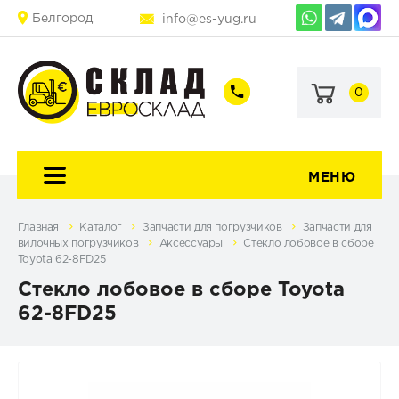
Белгород
info@es-yug.ru
0
+7
+7
(903)
(903)
463-
470-
60-
69-
92
79
МЕНЮ
Главная
Каталог
Запчасти для погрузчиков
Запчасти для
вилочных погрузчиков
Аксессуары
Стекло лобовое в сборе
Toyota 62-8FD25
Стекло лобовое в сборе Toyota
62-8FD25