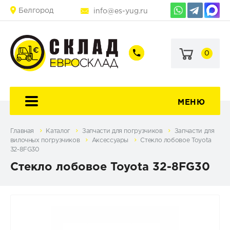
Белгород
info@es-yug.ru
0
+7
+7
(903)
(903)
463-
470-
60-
69-
92
79
МЕНЮ
Главная
Каталог
Запчасти для погрузчиков
Запчасти для
вилочных погрузчиков
Аксессуары
Стекло лобовое Toyota
32-8FG30
Стекло лобовое Toyota 32-8FG30