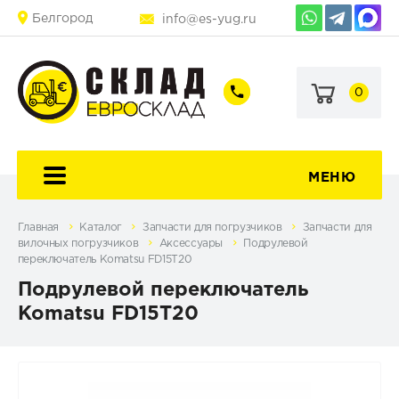
Белгород
info@es-yug.ru
0
+7
+7
(903)
(903)
463-
470-
60-
69-
92
79
МЕНЮ
Главная
Каталог
Запчасти для погрузчиков
Запчасти для
вилочных погрузчиков
Аксессуары
Подрулевой
переключатель Komatsu FD15T20
Подрулевой переключатель
Komatsu FD15T20