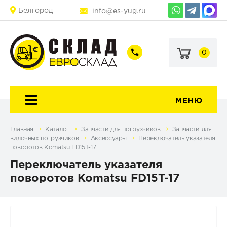
Белгород
info@es-yug.ru
0
+7
+7
(903)
(903)
463-
470-
60-
69-
92
79
МЕНЮ
Главная
Каталог
Запчасти для погрузчиков
Запчасти для
вилочных погрузчиков
Аксессуары
Переключатель указателя
поворотов Komatsu FD15T-17
Переключатель указателя
поворотов Komatsu FD15T-17