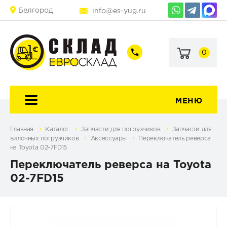
Белгород
info@es-yug.ru
0
+7
+7
(903)
(903)
463-
470-
60-
69-
92
79
МЕНЮ
Главная
Каталог
Запчасти для погрузчиков
Запчасти для
вилочных погрузчиков
Аксессуары
Переключатель реверса
на Toyota 02-7FD15
Переключатель реверса на Toyota
02-7FD15