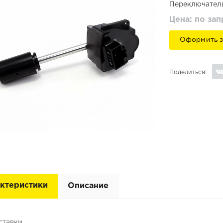
Переключатель
Цена: по за
Оформить з
Поделиться:
ктеристики
Описание
ставки