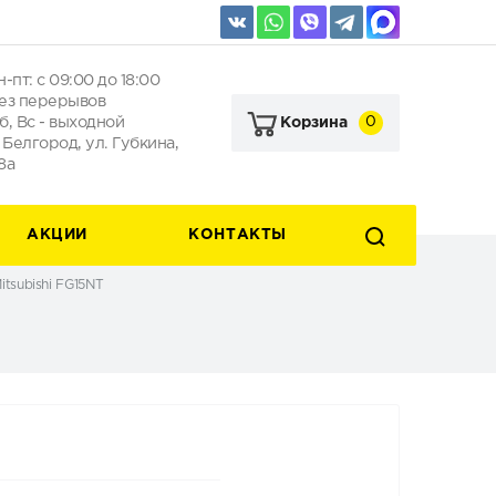
н-пт: с 09:00 до 18:00
ез перерывов
б, Вс - выходной
0
Корзина
. Белгород, ул. Губкина,
8а
АКЦИИ
КОНТАКТЫ
tsubishi FG15NT