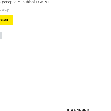
 реверса Mitsubishi FG15NT
просу
аказ
В НАЛИЧИИ