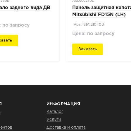
суары
Аксессуары
ало заднего вида ДВ
Панель защитная капот
Mitsubishi FD15N (LH)
Арт.: 91A1210400
: по запросу
Цена: по запросу
казать
Заказать
Я
ИНФОРМАЦИЯ
и
Каталог
Услуги
ентов
Доставка и оплата