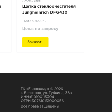
Аксессуары
а
Щетка стеклоочестителя
Jungheinrich DFG430
(перед)
Арт.: 50451962
Цена: по запросу
Заказать
ГК «Евросклад» © 2026
г. Белгород, ул. Губкина, 38а
ИНН:610100115304
ОГРН:307610131000056
Все права защищены