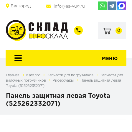
Белгород
info@es-yug.ru
0
+7
+7
(903)
(903)
463-
470-
60-
69-
92
79
МЕНЮ
Главная
Каталог
Запчасти для погрузчиков
Запчасти для
вилочных погрузчиков
Аксессуары
Панель защитная левая
Toyota (525262332071)
Панель защитная левая Toyota
(525262332071)