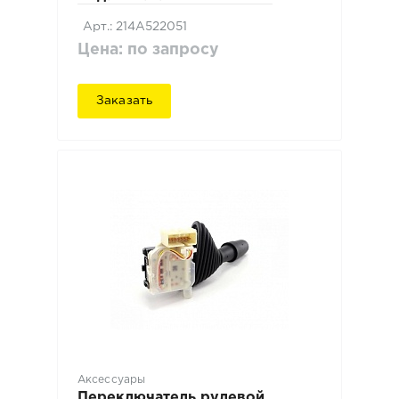
Арт.: 214A522051
Цена: по запросу
Заказать
Аксессуары
Переключатель рулевой