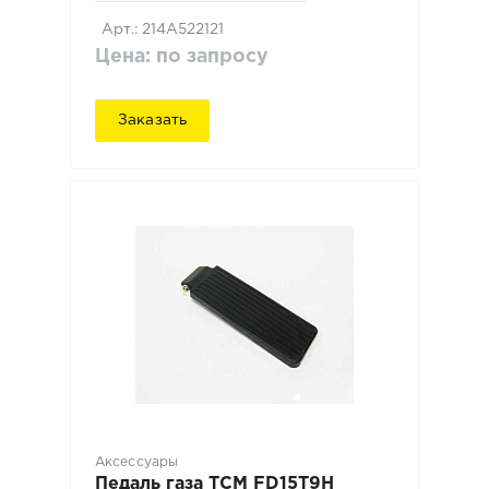
Арт.: 214A522121
Цена: по запросу
Заказать
Аксессуары
Педаль газа TCM FD15T9H