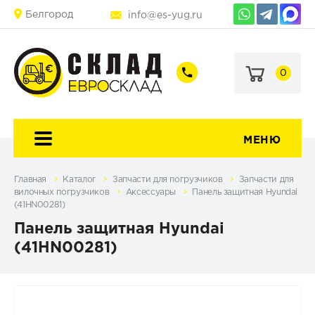
Белгород
info@es-yug.ru
0
+7
+7
(903)
(903)
463-
470-
60-
69-
92
79
МЕНЮ
Главная
Каталог
Запчасти для погрузчиков
Запчасти для
вилочных погрузчиков
Аксессуары
Панель защитная Hyundai
(41HN00281)
Панель защитная Hyundai
(41HN00281)