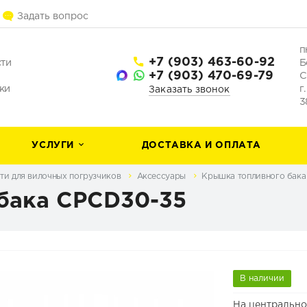
Задать вопрос
п
+7 (903) 463-60-92
сти
Б
+7 (903) 470-69-79
С
ки
г
Заказать звонок
3
УСЛУГИ
ДОСТАВКА И ОПЛАТА
ти для вилочных погрузчиков
Аксессуары
Крышка топливного бака
бака CPCD30-35
В наличии
На центрально