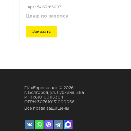
Арт.: 541632660071
Цена: по запросу
Заказать
ГК «Евросклад» © 2026
г. Белгород, ул. Губкина, 38а
ИНН:610100115304
ОГРН:307610131000056
Все права защищены