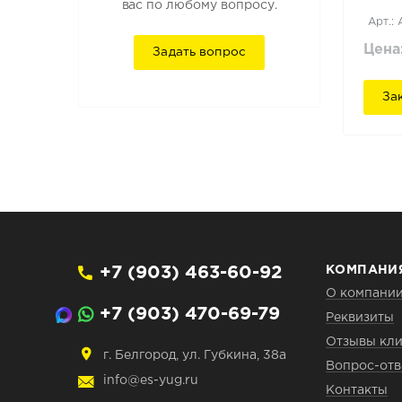
вас по любому вопросу.
Арт.:
Цена
Задать вопрос
За
+7 (903) 463-60-92
КОМПАНИ
О компани
+7 (903) 470-69-79
Реквизиты
Отзывы кли
г. Белгород, ул. Губкина, 38а
Вопрос-отв
info@es-yug.ru
Контакты