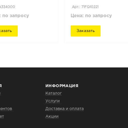
 A334000
Арт.: 71FQ10221
: по запросу
Цена: по запросу
казать
Заказать
Я
ИНФОРМАЦИЯ
и
Каталог
Услуги
ентов
Доставка и оплата
ет
Акции