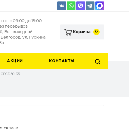
н-пт: с 09:00 до 18:00
ез перерывов
б, Вс - выходной
0
Корзина
. Белгород, ул. Губкина,
8а
АКЦИИ
КОНТАКТЫ
 CPCD30-35
м складе